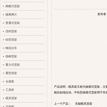
阁楼式货架
发布者：
隔离网片
贯通式货架
流利货架
轻型货架
物流台车
线棒货架
重力式货架
重型货架
仓储笼
产品说明：模具架又称为抽屉式货架，主
工具柜
能自如地拉动。中轻型抽屉式货架用于存
模具货架
上一个产品：
无锡模具货架
文件柜